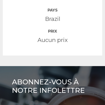
PAYS
Brazil
PRIX
Aucun prix
Abonnez-
ABONNEZ-VOUS À
vous
NOTRE INFOLETTRE
à
notre