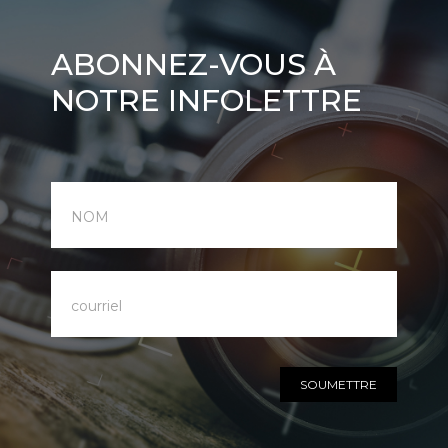
Abonnez-
ABONNEZ-VOUS À
vous
NOTRE INFOLETTRE
à
notre
infolettre
SOUMETTRE