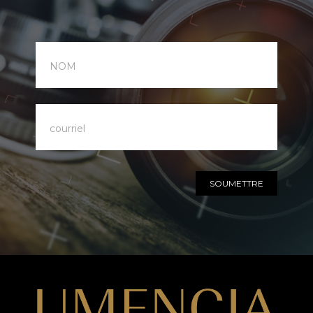
notre
infolettre
SOUMETTRE