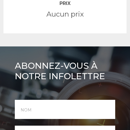
PRIX
Aucun prix
Abonnez-
ABONNEZ-VOUS À
vous
NOTRE INFOLETTRE
à
notre
infolettre