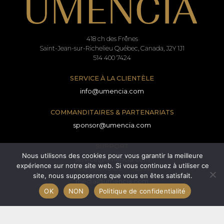
418 ch des Frênes
Saint-Jean-sur-Richelieu Québec, Canada, J2Y 1J1
514 400 7424
SERVICE À LA CLIENTÈLE
info@umencia.com
COMMANDITAIRES & PARTENARIATS
sponsor@umencia.com
SUPPORT
Nous utilisons des cookies pour vous garantir la meilleure
service@umencia.com
expérience sur notre site web. Si vous continuez à utiliser ce
RELATIONS DE PRESSE
site, nous supposerons que vous en êtes satisfait.
media@umencia.com
OK
NON
Politique de confidentialité
Termes et conditions
Formulaire de consentement