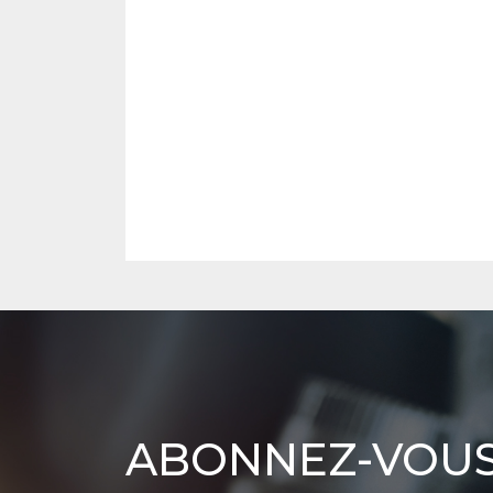
Abonnez-
ABONNEZ-VOUS
vous