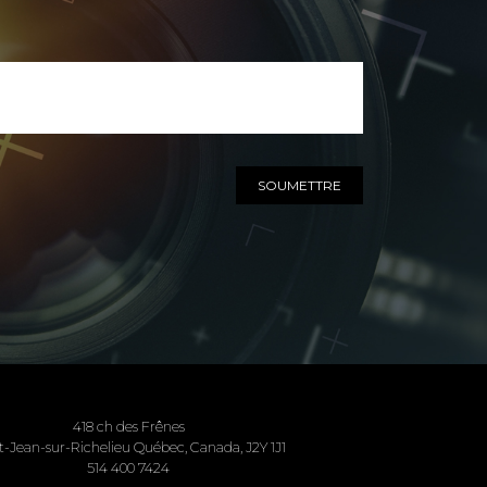
SOUMETTRE
418 ch des Frênes
t-Jean-sur-Richelieu Québec, Canada, J2Y 1J1
514 400 7424