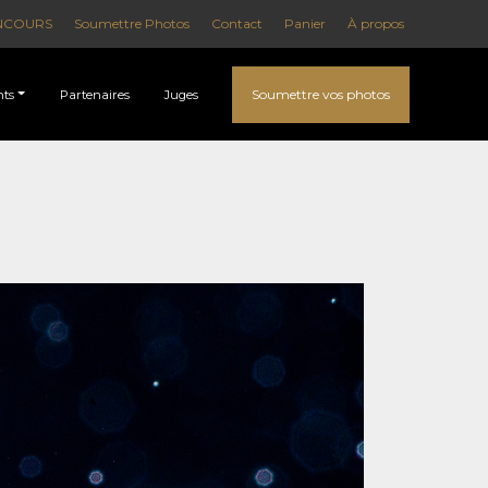
NCOURS
Soumettre Photos
Contact
Panier
À propos
Soumettre vos photos
ts
Partenaires
Juges