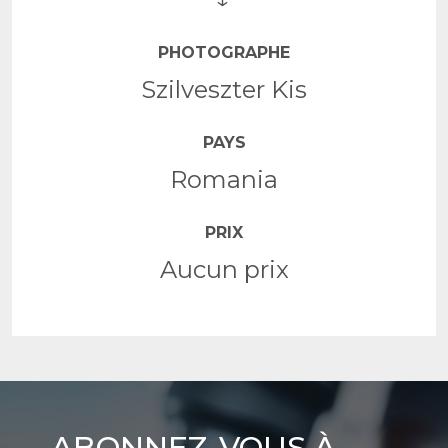
PHOTOGRAPHE
Szilveszter Kis
PAYS
Romania
PRIX
Aucun prix
Abonnez-
ABONNEZ-VOUS À