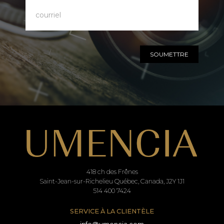
SOUMETTRE
418 ch des Frênes
Saint-Jean-sur-Richelieu Québec, Canada, J2Y 1J1
514 400 7424
SERVICE À LA CLIENTÈLE