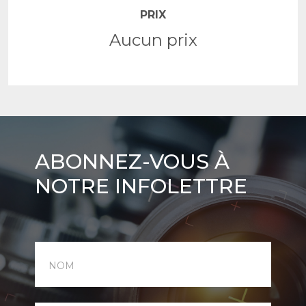
PRIX
Aucun prix
Abonnez-
ABONNEZ-VOUS À
vous
NOTRE INFOLETTRE
à
notre
infolettre