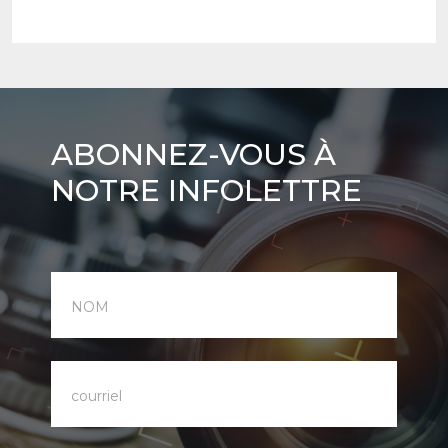
Abonnez-
ABONNEZ-VOUS À
vous
NOTRE INFOLETTRE
à
notre
infolettre