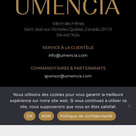
418 ch des Frênes
Saint-Jean-sur-Richelieu Québec, Canada, J2Y 1J1
514 400 7424
SERVICE À LA CLIENTÈLE
info@umencia.com
COMMANDITAIRES & PARTENARIATS
sponsor@umencia.com
SUPPORT
Nous utilisons des cookies pour vous garantir la meilleure
service@umencia.com
expérience sur notre site web. Si vous continuez à utiliser ce
RELATIONS DE PRESSE
site, nous supposerons que vous en êtes satisfait.
media@umencia.com
OK
NON
Politique de confidentialité
Termes et conditions
Formulaire de consentement