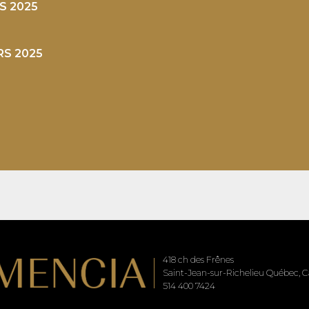
RS 2025
RS 2025
418 ch des Frênes
Saint-Jean-sur-Richelieu Québec, Ca
514 400 7424