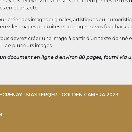
es. Vous recevrez des conseils pour rédiger des textes desc
es émotions, etc.
our créer des images originales, artistiques ou humoristiqu
uerez les images produites et partagerez vos feedbacks av
ous devrez créer une image à partir d’un texte donné et
r de plusieurs images.
n document en ligne d’environ 80 pages, fourni via un 
ECRENAY - MASTERQEP - GOLDEN CAMERA 2023
N