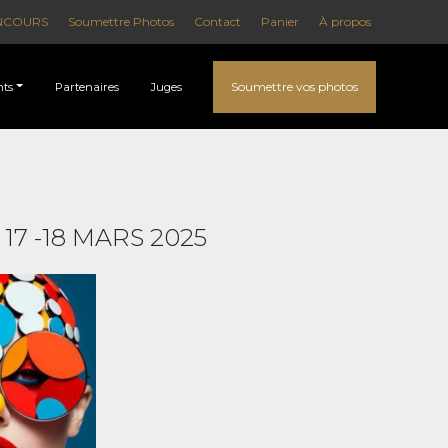
NCOURS
Soumettre Photos
Contact
Panier
À propos
Soumettre vos photos
ts
Partenaires
Juges
7 -18 MARS 2025