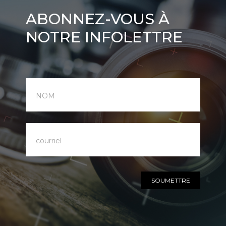
Abonnez-
ABONNEZ-VOUS À
vous
NOTRE INFOLETTRE
à
notre
infolettre
SOUMETTRE