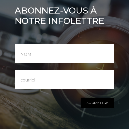
Abonnez-
ABONNEZ-VOUS À
vous
NOTRE INFOLETTRE
à
notre
infolettre
SOUMETTRE