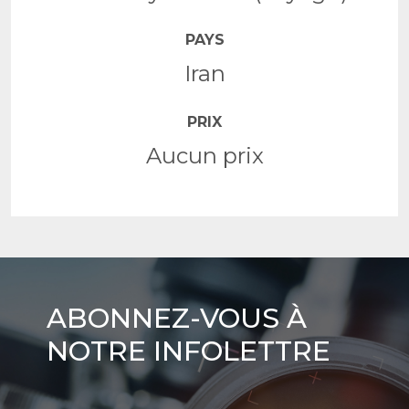
PAYS
Iran
PRIX
Aucun prix
Abonnez-
ABONNEZ-VOUS À
vous
NOTRE INFOLETTRE
à
notre