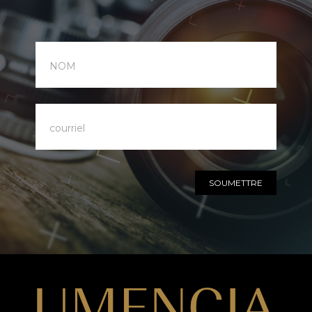
notre
infolettre
SOUMETTRE