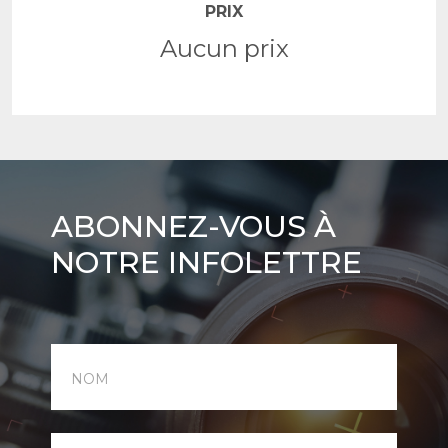
PRIX
Aucun prix
Abonnez-
ABONNEZ-VOUS À
vous
NOTRE INFOLETTRE
à
notre
infolettre