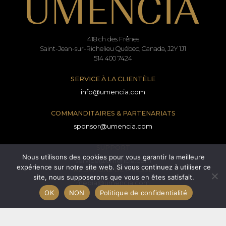
418 ch des Frênes
Saint-Jean-sur-Richelieu Québec, Canada, J2Y 1J1
514 400 7424
SERVICE À LA CLIENTÈLE
info@umencia.com
COMMANDITAIRES & PARTENARIATS
sponsor@umencia.com
SUPPORT
Nous utilisons des cookies pour vous garantir la meilleure
service@umencia.com
expérience sur notre site web. Si vous continuez à utiliser ce
RELATIONS DE PRESSE
site, nous supposerons que vous en êtes satisfait.
media@umencia.com
OK
NON
Politique de confidentialité
Termes et conditions
Formulaire de consentement