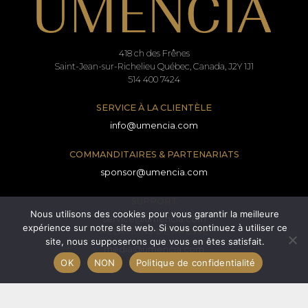
418 ch des Frênes
Saint-Jean-sur-Richelieu Québec, Canada, J2Y 1J1
514 400 7424
SERVICE À LA CLIENTÈLE
info@umencia.com
COMMANDITAIRES & PARTENARIATS
sponsor@umencia.com
SUPPORT
Nous utilisons des cookies pour vous garantir la meilleure
service@umencia.com
expérience sur notre site web. Si vous continuez à utiliser ce
RELATIONS DE PRESSE
site, nous supposerons que vous en êtes satisfait.
media@umencia.com
OK
NON
Politique de confidentialité
Termes et conditions
Formulaire de consentement