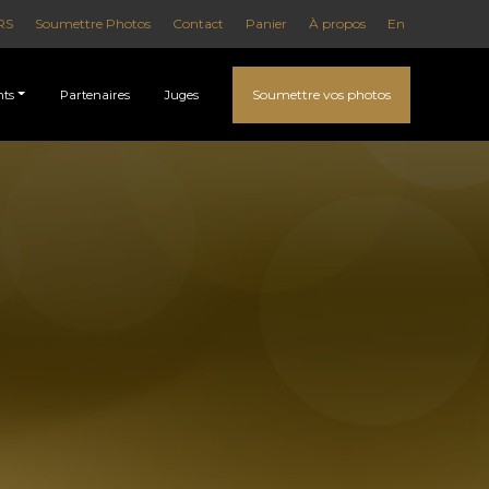
RS
Soumettre Photos
Contact
Panier
À propos
En
Soumettre vos photos
ts
Partenaires
Juges