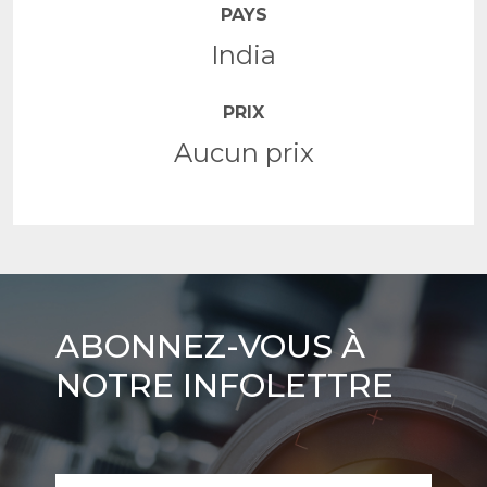
PAYS
India
PRIX
Aucun prix
Abonnez-
ABONNEZ-VOUS À
vous
NOTRE INFOLETTRE
à
notre
infolettre