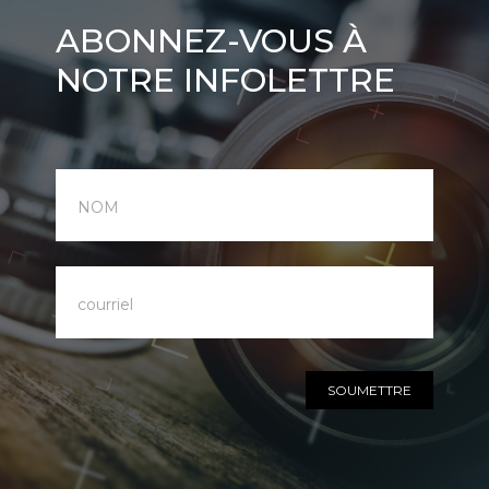
Abonnez-
ABONNEZ-VOUS À
vous
NOTRE INFOLETTRE
à
notre
infolettre
SOUMETTRE