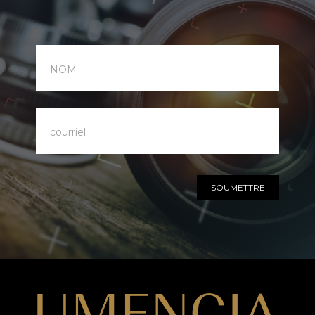
notre
infolettre
SOUMETTRE