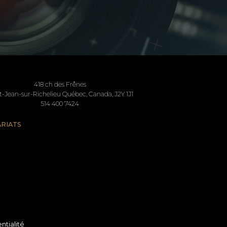
418 ch des Frênes
t-Jean-sur-Richelieu Québec, Canada, J2Y 1J1
514 400 7424
RIATS
ntialité