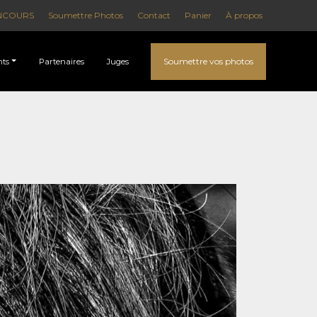
NCOURS
Soumettre Photos
Contact
Panier
À propos
Soumettre vos photos
ts
Partenaires
Juges